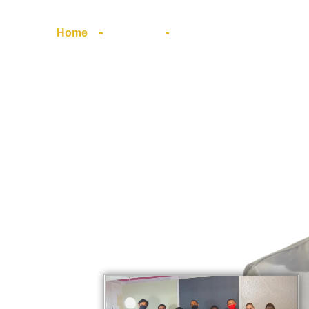
Home
Cursos
Contato
 EM INSTALAÇÃO
RSO DE
de
 Papel