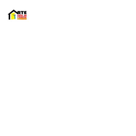
HOME - ARTE PAPEL DE PAREDE. ESPECIALISTA
DE PAPEL DE PAREDE HÁ MAIS DE 23 ANOS. CU
INSTALAÇÃO COM CERTIFICADO.
Melhor Centro 
Treinamento de