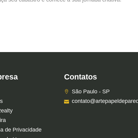
resa
Contatos
São Paulo - SP
s
contato@artepapeldepare
Realty
ira
ca de Privacidade