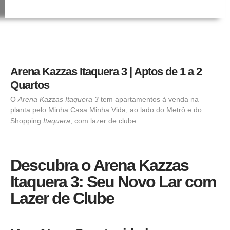
Arena Kazzas Itaquera 3 | Aptos de 1 a 2
Quartos
O
Arena Kazzas Itaquera 3
tem
apartamentos
à venda na
planta pelo
Minha Casa Minha Vida,
ao lado do Metrô e do
Shopping
Itaquera
, com lazer de clube.
Descubra o Arena Kazzas
Itaquera 3: Seu Novo Lar com
Lazer de Clube