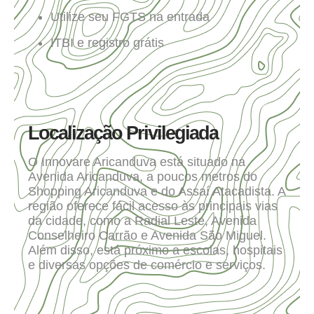
Utilize seu FGTS na entrada
ITBI e registro grátis
Localização Privilegiada
O Innovare Aricanduva está situado na
Avenida Aricanduva, a poucos metros do
Shopping Aricanduva e do Assaí Atacadista. A
região oferece fácil acesso às principais vias
da cidade, como a Radial Leste, Avenida
Conselheiro Carrão e Avenida São Miguel.
Além disso, está próximo a escolas, hospitais
e diversas opções de comércio e serviços.