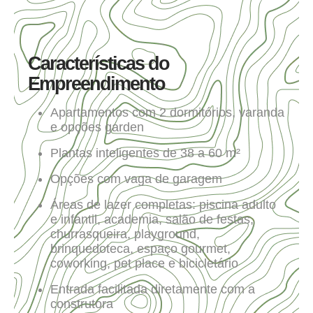
Características do
Empreendimento
Apartamentos com 2 dormitórios, varanda
e opções garden
Plantas inteligentes de 38 a 60 m²
Opções com vaga de garagem
Áreas de lazer completas: piscina adulto
e infantil, academia, salão de festas,
churrasqueira, playground,
brinquedoteca, espaço gourmet,
coworking, pet place e bicicletário
Entrada facilitada diretamente com a
construtora