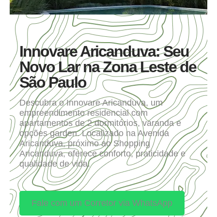
Innovare Aricanduva: Seu
Novo Lar na Zona Leste de
São Paulo
Descubra o Innovare Aricanduva, um
empreendimento residencial com
apartamentos de 2 dormitórios, varanda e
opções garden. Localizado na Avenida
Aricanduva, próximo ao Shopping
Aricanduva, oferece conforto, praticidade e
qualidade de vida.
Fale com um Corretor via WhatsApp