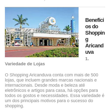
Benefíci
os do
Shoppin
g
Aricand
uva
1.
Variedade de Lojas
O Shopping Aricanduva conta com mais de 500
lojas, que incluem grandes marcas nacionais e
internacionais. Desde moda e beleza até
eletrônicos e artigos para casa, há opções para
todos os gostos e necessidades. Essa variedade é
um dos principais motivos para o sucesso do
shopping.