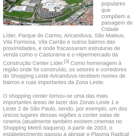
populares
que
compõem a
paisagem de
Cidade
Líder, Parque do Carmo, Aricanduva,
São Mateus
,
Vila Formosa,
Vila Carrão
e outros bairros das
proximidades, e onde fracassaram estruturas de
venda como o Castorama e o Hipermercado da
[3]
Construção
Center Líder.
Como homenagem à
região onde foi construído, os setores e corredores
do Shopping Leste Aricanduva recebem nomes de
bairros e ruas importantes da Zona Leste.
O shopping center tornou-se uma das mais
importantes áreas de lazer das Zonas Leste 1 e
Leste 2 de São Paulo, sendo, por exemplo, um dos
únicos lugares dessas regiões a conter salas de
cinema (atualmente também existem cinemas no
Shopping Metrô Itaquera). A partir de 2003, o
estabelecimento passou a abrigar o Plasma Radical