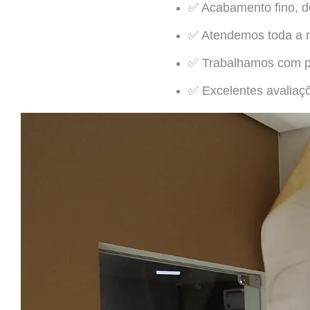
✅ Acabamento fino, d
✅ Atendemos toda a r
✅ Trabalhamos com pa
✅ Excelentes avaliaçõ