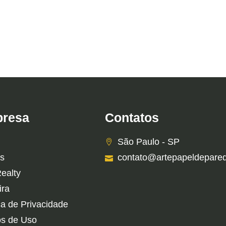
resa
Contatos
São Paulo - SP
s
contato@artepapeldepare
Realty
ira
ca de Privacidade
s de Uso