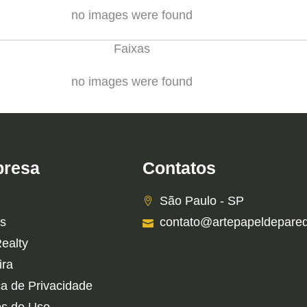
no images were found
Faixas
no images were found
resa
Contatos
São Paulo - SP
s
contato@artepapeldepare
Realty
ira
ca de Privacidade