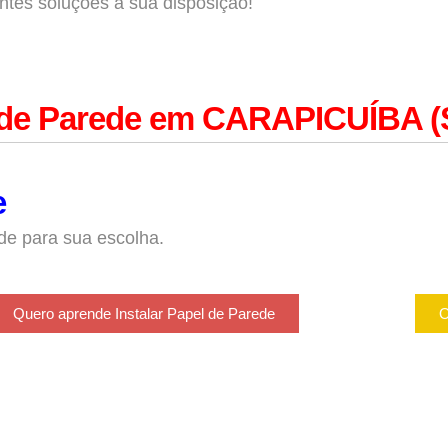
ntes soluções à sua disposição!
l de Parede em CARAPICUÍBA (
e
de para sua escolha.
Quero aprende Instalar Papel de Parede
O