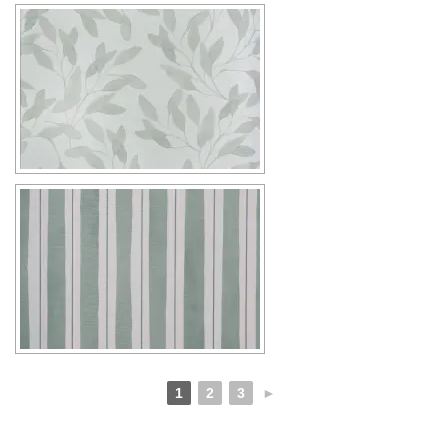
1
2
3
►