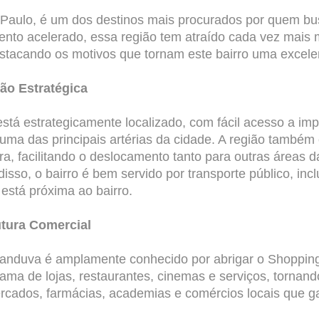
o Paulo, é um dos destinos mais procurados por quem bus
ento acelerado, essa região tem atraído cada vez mais m
tacando os motivos que tornam este bairro uma excelen
ão Estratégica
stá estrategicamente localizado, com fácil acesso a im
uma das principais artérias da cidade. A região também
a, facilitando o deslocamento tanto para outras áreas da
m disso, o bairro é bem servido por transporte público, in
 está próxima ao bairro.
utura Comercial
icanduva é amplamente conhecido por abrigar o Shoppin
ama de lojas, restaurantes, cinemas e serviços, tornan
rcados, farmácias, academias e comércios locais que g