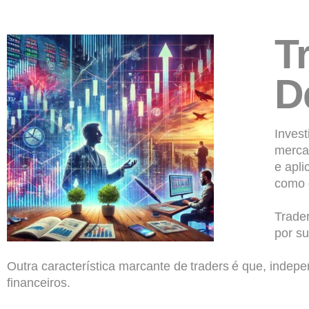
T
D
Invest
merca
e apli
como 
Trade
por s
Outra característica marcante de traders é que, indepe
financeiros.