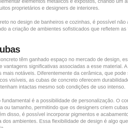
plementar elementos metálicos e expostos, criando um a
os proprietários e designers de interiores.
reto no design de banheiros e cozinhas, é possível não
ndo a criação de ambientes sofisticados que refletem a
Cubas
concreto têm ganhado espaço no mercado de design, es
e vantagens significativas associadas a esse material. 
as mais notáveis. Diferentemente da cerâmica, que pode
scos visíveis, as cubas de concreto oferecem durabilida
tenham intactas mesmo sob condições de uso intenso.
 fundamental é a possibilidade de personalização. O c
a ou tamanho, permitindo que os designers criem cubas
lém disso, é possível incorporar pigmentos e acabamen
a dos ambientes. Essa flexibilidade de design é algo q