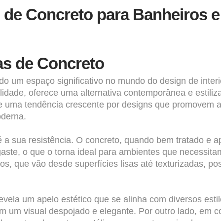
 de Concreto para Banheiros 
as de Concreto
o um espaço significativo no mundo do design de inter
ilidade, oferece uma alternativa contemporânea e estiliz
te uma
tendência
crescente por designs que promovem a i
oderna.
 a sua resistência. O concreto, quando bem tratado e ap
sgaste, o que o torna ideal para ambientes que necessita
 que vão desde superfícies lisas até texturizadas, po
evela um apelo estético que se alinha com diversos est
m um visual despojado e elegante. Por outro lado, em c