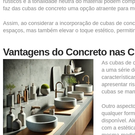
rústicos e a tonalidade neutra do material podem com
faz das cubas de concreto uma opção atraente para muit
Assim, ao considerar a incorporação de cubas de conc
espaços, mas também elevar o toque estético, permiti
Vantagens do Concreto nas 
As cubas de 
a uma série d
característic
apresentar ri
cubas se man
Outro aspecto
qualquer form
disponível. A
com a estétic