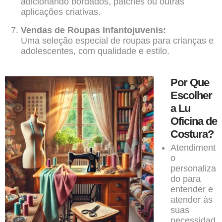
adicionando bordados, patches ou outras
aplicações criativas.
Vendas de Roupas Infantojuvenis:
Uma seleção especial de roupas para crianças e
adolescentes, com qualidade e estilo.
Por Que
Escolher
a Lu
Oficina de
Costura?
Atendiment
o
personaliza
do para
entender e
atender às
suas
necessidad